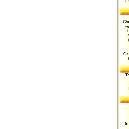
I
Chr
Fê
L
Ge
Tr
To