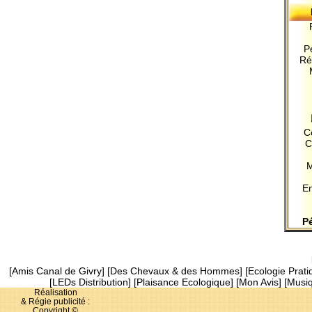
P
Ré
C
C
M
En
Pé
[
Amis Canal de Givry
] [
Des Chevaux & des Hommes
] [
Ecologie Prati
[
LEDs Distribution
] [
Plaisance Ecologique
] [
Mon Avis
] [
Musiq
Réalisation
& Régie publicité :
Copyright ©