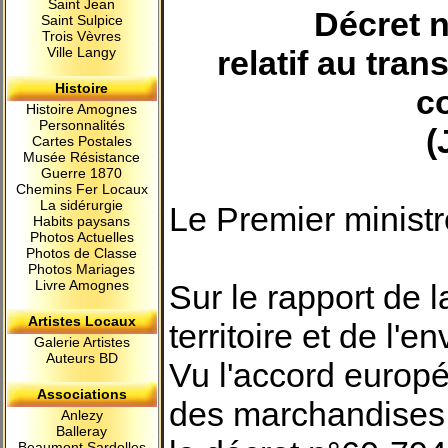
Saint Jean
Décret n
Saint Sulpice
Trois Vèvres
Ville Langy
relatif au tra
Histoire
c
Histoire Amognes
Personnalités
(
Cartes Postales
Musée Résistance
Guerre 1870
Chemins Fer Locaux
La sidérurgie
Le Premier ministr
Habits paysans
Photos Actuelles
Photos de Classe
Photos Mariages
Livre Amognes
Sur le rapport de 
Artistes Locaux
territoire et de l'
Galerie Artistes
Auteurs BD
Vu l'accord europée
Associations
des marchandises 
Anlezy
Balleray
Beaumont Sardolles