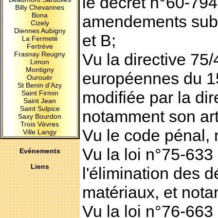
le décret n°60-794
Billy Chevannes
Bona
amendements subs
Cizely
Diennes Aubigny
et B;
La Fermeté
Fertrève
Frasnay Reugny
Vu la directive 7
Limon
Montigny
européennes du 15 
Ourouër
St Benin d'Azy
modifiée par la di
Saint Firmin
Saint Jean
Saint Sulpice
notamment son arti
Saxy Bourdon
Trois Vèvres
Vu le code pénal, 
Ville Langy
Vu la loi n°75-633 
Evénements
Liens
l'élimination des d
matériaux, et nota
Vu la loi n°76-663 