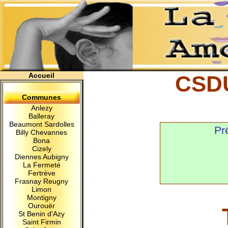
Accueil
CSD
Communes
Anlezy
Balleray
Beaumont Sardolles
Pr
Billy Chevannes
Bona
Cizely
Diennes Aubigny
La Fermeté
Fertrève
Frasnay Reugny
Limon
Montigny
Ourouër
St Benin d'Azy
Saint Firmin