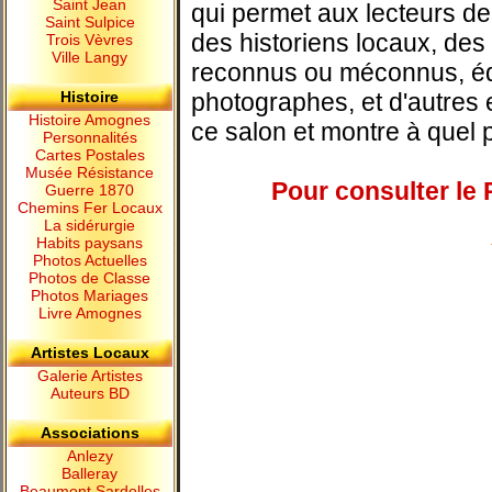
Saint Jean
qui permet aux lecteurs de
Saint Sulpice
des historiens locaux, des
Trois Vèvres
Ville Langy
reconnus ou méconnus, éd
Histoire
photographes, et d'autres e
Histoire Amognes
ce salon et montre à quel po
Personnalités
Cartes Postales
Musée Résistance
Pour consulter le
Guerre 1870
Chemins Fer Locaux
La sidérurgie
Habits paysans
Photos Actuelles
Photos de Classe
Photos Mariages
Livre Amognes
Artistes Locaux
Galerie Artistes
Auteurs BD
Associations
Anlezy
Balleray
Beaumont Sardolles