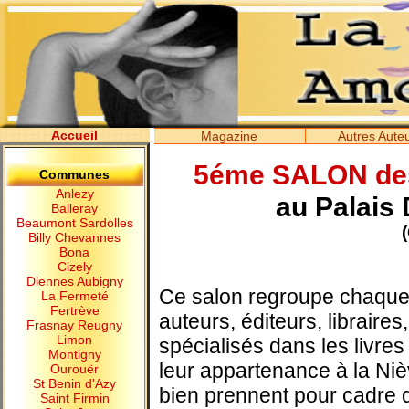
Accueil
Magazine
Autres Aute
5éme SALON de
Communes
Anlezy
au Palais
Balleray
Beaumont Sardolles
Billy Chevannes
Bona
Cizely
Diennes Aubigny
Ce salon regroupe chaque 
La Fermeté
Fertrève
auteurs, éditeurs, libraires,
Frasnay Reugny
Limon
spécialisés dans les livr
Montigny
leur appartenance à la Nièv
Ourouër
St Benin d'Azy
bien prennent pour cadre 
Saint Firmin