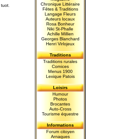
Chronique Littéraire
tuot.
Fêtes & Traditions
Langage Fleurs
Auteurs locaux
Rosa Bonheur
Niki St-Phalle
Achille Millien
Georges Blanchard
Henri Virlojeux
Traditions
Traditions rurales
Comices
Menus 1900
Lexique Patois
Loisirs
Humour
Photos
Brocantes
Auto-Cross
Tourisme équestre
Informations
Forum citoyen
Arnaques