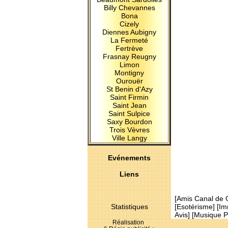
Billy Chevannes
Bona
Cizely
Diennes Aubigny
La Fermeté
Fertrève
Frasnay Reugny
Limon
Montigny
Ourouër
St Benin d'Azy
Saint Firmin
Saint Jean
Saint Sulpice
Saxy Bourdon
Trois Vèvres
Ville Langy
Evénements
Liens
[
Amis Canal de 
Statistiques
[
Esotérisme
] [
Im
Avis
] [
Musique P
Réalisation