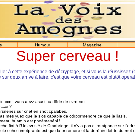
s
Humour
Magazine
Super cerveau !
ller à cette expérience de décryptage, et si vous la réussissez 
sur deux arrive à faire, c'est que votre cerveau est plutôt opérat
rie ccei, vuos aevz asusi nu dôrle de cvreeau.
 ccei ?
rsnenes sur cnet en snot cpalabes.
pas mes yuex que je sios cabaple de cdrpormendre ce que je liasis.
rveeau huamin est phoémanénl !
he fiat à l'Unievristé de Cmabridge, il n'y a pas d'iromtpance sur l'odr
suele cohse imotprante est que la priremère et la derènire letrte du mot 