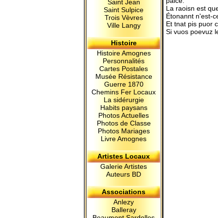
palce.
Saint Jean
La raoisn est qu
Saint Sulpice
Étonannt n'est-c
Trois Vèvres
Et tnat pis puor 
Ville Langy
Si vuos poevuz le
Histoire
Histoire Amognes
Personnalités
Cartes Postales
Musée Résistance
Guerre 1870
Chemins Fer Locaux
La sidérurgie
Habits paysans
Photos Actuelles
Photos de Classe
Photos Mariages
Livre Amognes
Artistes Locaux
Galerie Artistes
Auteurs BD
Associations
Anlezy
Balleray
Beaumont Sardolles