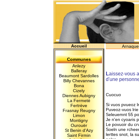
Accueil
Arnaque
Communes
Anlezy
Balleray
L
aissez-vous a
Beaumont Sardolles
d'une personne 
Billy Chevannes
Bona
Cizely
Cuocuo
Diennes Aubigny
La Fermeté
Si vuos pvueoz l
Fertrève
Puveoz-vuos lrie
Frasnay Reugny
Seleuemnt 55 po
Limon
Je n'en cyoaris 
Montigny
Le povuoir du c
Ourouër
Soeln une rcheerc
St Benin d'Azy
lerttes snot, la 
Saint Firmin