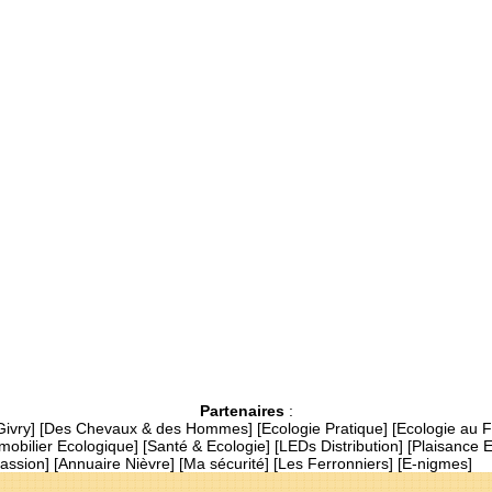
Partenaires
:
Givry
] [
Des Chevaux & des Hommes
] [
Ecologie Pratique
] [
Ecologie au 
mobilier Ecologique
] [
Santé & Ecologie
] [
LEDs Distribution
] [
Plaisance 
assion
] [
Annuaire Nièvre
] [
Ma sécurité
] [
Les Ferronniers
] [
E-nigmes
]