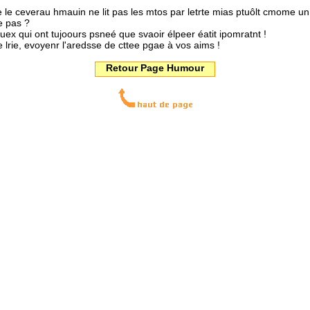
e le ceverau hmauin ne lit pas les mtos par letrte mias ptuôlt cmome un 
e pas ?
cuex qui ont tujoours psneé que svaoir élpeer éatit ipomratnt !
 lrie, evoyenr l'aredsse de cttee pgae à vos aims !
Retour Page Humour