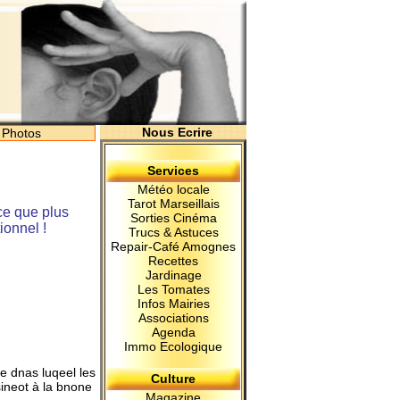
Nous Ecrire
Photos
Services
Météo locale
Tarot Marseillais
(ce que plus
Sorties Cinéma
ionnel !
Trucs & Astuces
Repair-Café Amognes
Recettes
Jardinage
Les Tomates
Infos Mairies
Associations
Agenda
Immo Ecologique
re dnas luqeel les
Culture
sineot à la bnone
Magazine