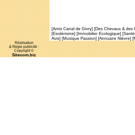
[
Amis Canal de Givry
] [
Des Chevaux & des
[
Esotérisme
] [
Immobilier Ecologique
] [
Santé
Avis
] [
Musique Passion
] [
Annuaire Nièvre
] [
Réalisation
& Régie publicité :
Copyright ©
Sitecom.biz
Ce site traite des sujets suivants : Amognes, c
Amognes, cartes postales amognes, picture 
amognes, dossier compteur Linky, politique A
publique, dossier maison de retraite de St-Be
communauté de communes des Amognes, commun
participative Amognes, humour Nièvre, associ
magazine local amognes, visiter la nièvre, vac
presse locale de la Nièvre, patrimoine Amogne