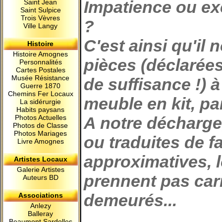
Impatience ou ex
Saint Jean
Saint Sulpice
Trois Vèvres
?
Ville Langy
C'est ainsi qu'il 
Histoire
Histoire Amognes
pièces (déclarée
Personnalités
Cartes Postales
Musée Résistance
de suffisance !) 
Guerre 1870
Chemins Fer Locaux
meuble en kit, pa
La sidérurgie
Habits paysans
A notre décharge
Photos Actuelles
Photos de Classe
Photos Mariages
ou traduites de f
Livre Amognes
approximatives, 
Artistes Locaux
Galerie Artistes
prennent pas car
Auteurs BD
demeurés...
Associations
Anlezy
Balleray
Beaumont Sardolles