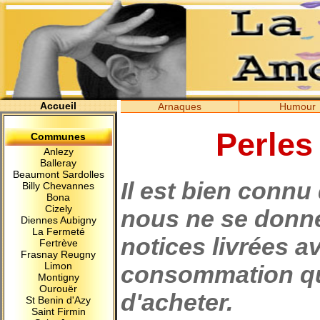
Accueil
Arnaques
Humour
Perles
Communes
Anlezy
Balleray
Beaumont Sardolles
Il est bien connu 
Billy Chevannes
Bona
Cizely
nous ne se donne 
Diennes Aubigny
La Fermeté
notices livrées a
Fertrève
Frasnay Reugny
Limon
consommation q
Montigny
Ourouër
d'acheter.
St Benin d'Azy
Saint Firmin