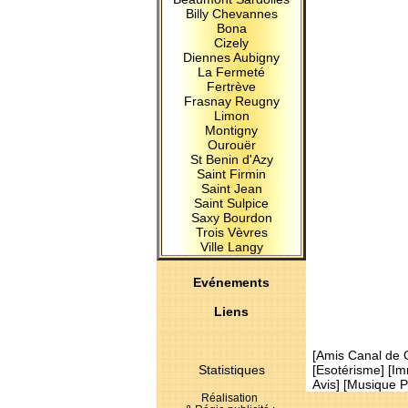
Billy Chevannes
Bona
Cizely
Diennes Aubigny
La Fermeté
Fertrève
Frasnay Reugny
Limon
Montigny
Ourouër
St Benin d'Azy
Saint Firmin
Saint Jean
Saint Sulpice
Saxy Bourdon
Trois Vèvres
Ville Langy
Evénements
Liens
[
Amis Canal de 
Statistiques
[
Esotérisme
] [
Im
Avis
] [
Musique P
Réalisation