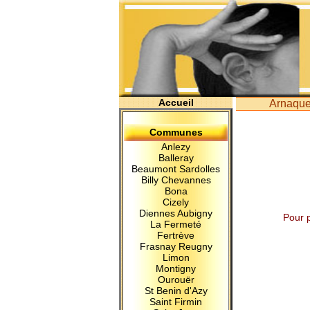
Accueil
Arnaqu
Communes
Anlezy
Balleray
Beaumont Sardolles
Billy Chevannes
Bona
Cizely
Diennes Aubigny
Pour 
La Fermeté
Fertrève
Frasnay Reugny
Limon
Montigny
Ourouër
St Benin d'Azy
Saint Firmin