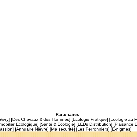
Partenaires
:
Givry
] [
Des Chevaux & des Hommes
] [
Ecologie Pratique
] [
Ecologie au 
mobilier Ecologique
] [
Santé & Ecologie
] [
LEDs Distribution
] [
Plaisance 
assion
] [
Annuaire Nièvre
] [
Ma sécurité
] [
Les Ferronniers
] [
E-nigmes
]