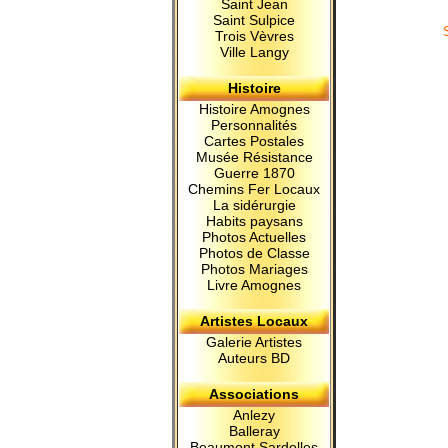
Saint Jean
Saint Sulpice
Trois Vèvres
Ville Langy
Histoire
Histoire Amognes
Personnalités
Cartes Postales
Musée Résistance
Guerre 1870
Chemins Fer Locaux
La sidérurgie
Habits paysans
Photos Actuelles
Photos de Classe
Photos Mariages
Livre Amognes
Artistes Locaux
Galerie Artistes
Auteurs BD
Associations
Anlezy
Balleray
Beaumont Sardolles