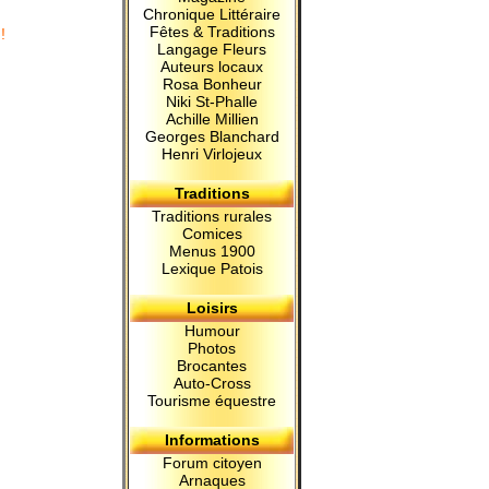
Chronique Littéraire
Fêtes & Traditions
!
Langage Fleurs
Auteurs locaux
Rosa Bonheur
Niki St-Phalle
Achille Millien
Georges Blanchard
Henri Virlojeux
Traditions
Traditions rurales
Comices
Menus 1900
Lexique Patois
Loisirs
Humour
Photos
Brocantes
Auto-Cross
Tourisme équestre
Informations
Forum citoyen
Arnaques