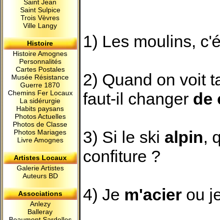
Saint Jean
Saint Sulpice
Trois Vèvres
Ville Langy
1) Les moulins, c'
Histoire
Histoire Amognes
Personnalités
Cartes Postales
2) Quand on voit ta
Musée Résistance
Guerre 1870
Chemins Fer Locaux
faut-il changer
de
La sidérurgie
Habits paysans
Photos Actuelles
Photos de Classe
3) Si le ski
alpin
, 
Photos Mariages
Livre Amognes
confiture ?
Artistes Locaux
Galerie Artistes
Auteurs BD
4) Je
m'acier
ou j
Associations
Anlezy
Balleray
Beaumont Sardolles