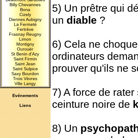
5) Un prêtre qui dé
Billy Chevannes
Bona
Cizely
un
diable
?
Diennes Aubigny
La Fermeté
Fertrève
Frasnay Reugny
Limon
6) Cela ne choque
Montigny
Ourouër
ordinateurs dema
St Benin d'Azy
Saint Firmin
Saint Jean
prouver qu'ils ne 
Saint Sulpice
Saxy Bourdon
Trois Vèvres
Ville Langy
7) A force de rater
Evénements
ceinture noire de
k
Liens
8) Un
psychopat