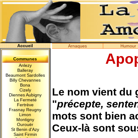
Accueil
Arnaques
Humour
Apo
Communes
Anlezy
Balleray
Beaumont Sardolles
Billy Chevannes
Bona
Le nom vient du g
Cizely
Diennes Aubigny
La Fermeté
"
précepte, sente
Fertrève
Frasnay Reugny
mots sont bien ac
Limon
Montigny
Ceux-là sont sou
Ourouër
St Benin d'Azy
Saint Firmin