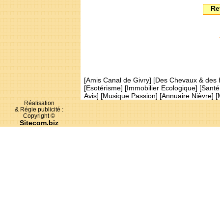
Re
[
Amis Canal de Givry
] [
Des Chevaux & des
[
Esotérisme
] [
Immobilier Ecologique
] [
Santé
Avis
] [
Musique Passion
] [
Annuaire Nièvre
] [
Réalisation
& Régie publicité :
Copyright ©
Sitecom.biz
Ce site traite des sujets suivants : Amognes, c
Amognes, cartes postales amognes, picture 
amognes, dossier compteur Linky, politique A
publique, dossier maison de retraite de St-Be
communauté de communes des Amognes, commun