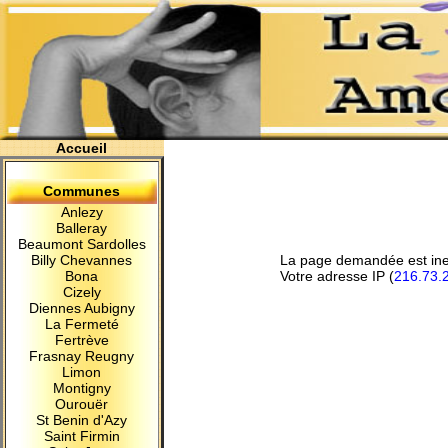
Accueil
Communes
Anlezy
Balleray
Beaumont Sardolles
Billy Chevannes
La page demandée est inexi
Bona
Votre adresse IP (
216.73.
Cizely
Diennes Aubigny
La Fermeté
Fertrève
Frasnay Reugny
Limon
Montigny
Ourouër
St Benin d'Azy
Saint Firmin