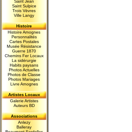
Saint Jean
Saint Sulpice
Trois Vèvres
Ville Langy
Histoire
Histoire Amognes
Personnalités
Cartes Postales
Musée Résistance
Guerre 1870
Chemins Fer Locaux
La sidérurgie
Habits paysans
Photos Actuelles
Photos de Classe
Photos Mariages
Livre Amognes
Artistes Locaux
Galerie Artistes
Auteurs BD
Associations
Anlezy
Balleray
Beaumont Sardolles